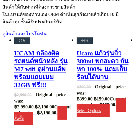
สินค้าให้กับท่านที่ต้องการขายสินค้า
ในแบรนด์ของท่านเอง OEM ดำเนินธุรกิจมาแล้วเกือบ10 ปี
สินค้าทุกชิ้นมีรับประกันบริษัท
ดูสินค้าและโปรโมชั่น
27%
60%
UCAM กล้องติด
Ucam แก้วรุ่นจิ๋ว
รถยนต์หน้าหลัง รุ่น
380ml พกสะดว กัน
M7 wifi ดูผ่านแอ้พ
หก 100% แถมเก็บ
พร้อมแถมเมม
ร้อนได้นาน
32GB ฟรี!!!
Original price
฿
399.00
was:
Original price
฿
2,990.00
฿399.00.
฿
159.00
Current
was:
price is: ฿159.00.
฿2,990.00.
฿
2,190.00
Current
Select Options
price is: ฿2,190.00.
สั้งซื้อ