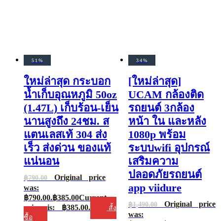
51%
34%
ใหม่ล่าสุด กระบอก
[ใหม่ล่าสุด]
น้ำเก็บอุณหภูมิ 50oz
UCAM กล้องติด
(1.47L) เก็บร้อน-เย็น
รถยนต์ 3กล้อง
นานสูงถึง 24ชม. ส
หน้า ใน และหลัง
แตนเลสเท้ 304 ส่ง
1080p พร้อม
เร็ว ส่งด่วน ของแท้
ระบบwifi อุปกรณ์
แน่นอน
เสริมความ
ปลอดภัยรถยนต์
Original price
฿
790.00
app viidure
was:
฿790.00.
฿
385.00
Current
Original price
฿
1,490.00
price is: ฿385.00.
สั้ง
was:
ซื้อ